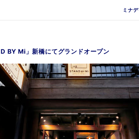
ミナデ
Information
お知らせ
Our Business
Our Bu
地域密着
食
ND BY Mi」新橋にてグランドオープン
まぼろし
地域密着について
RK
烏森 絶
日常茶飯時
絶メシお
烏森百薬
K
新橋銀座口ガード下 THE 赤提灯
STAND BY Mi
沖縄メキシカン かんぱい模様
名飯部類