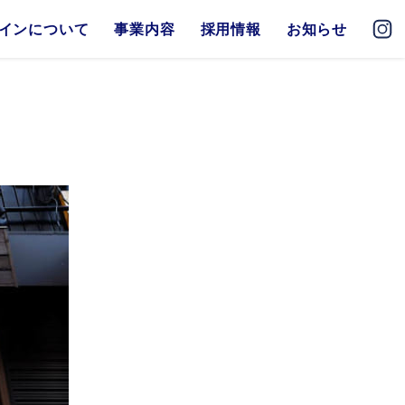
インについて
事業内容
採用情報
お知らせ
Our Business 01
地方創生
siness
文化の保全
Our Business 02
地域密着
商店
Our Business 03
食文化の保全
メシ食堂
取り寄せ