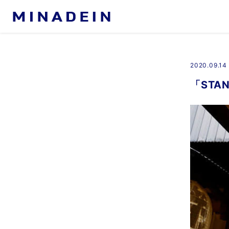
About MINADEIN
ミナデインについて
2020.09.14
Our Business
地方創生
「STA
飛鳥山公園 APRON MARK
越谷レイクサイド APRON MA
たてしな湖畔 APRON MARK
佐倉市立美術館 APRON MAR
里山transit
おやつ屋 my me mine
食堂HEY