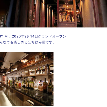
匙かげん
新橋二丁目九番地らんたん
屋上屋台中華 りんりん
ハイボールバー 水ヰ
新ばし焼肉 ニューみょんどん
 BY Mi」2020年9月14日グランドオープン！
烏森珈琲
んなでも楽しめる立ち飲み屋です。