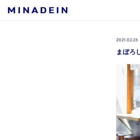
About MINADEIN
ミナデインについて
2021.02.25
Our Business
地方創生
まぼろ
飛鳥山公園 APRON MARK
越谷レイクサイド APRON MA
たてしな湖畔 APRON MARK
佐倉市立美術館 APRON MAR
里山transit
おやつ屋 my me mine
食堂HEY