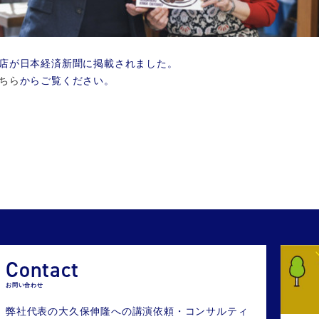
匙かげん
新橋二丁目九番地らんたん
屋上屋台中華 りんりん
店が日本経済新聞に掲載されました。
ハイボールバー 水ヰ
ちら
からご覧ください。
新ばし焼肉 ニューみょんどん
烏森珈琲
Contact
お問い合わせ
弊社代表の大久保伸隆への講演依頼・コンサルティ