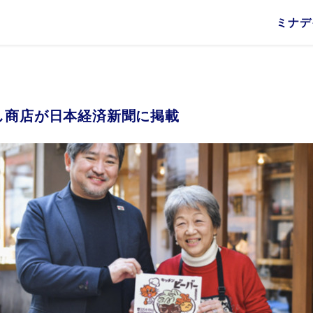
ミナデ
Information
お知らせ
Our Business
Our Bu
地域密着
食
し商店が日本経済新聞に掲載
まぼろし
地域密着について
RK
烏森 絶
日常茶飯時
絶メシお
烏森百薬
K
新橋銀座口ガード下 THE 赤提灯
STAND BY Mi
沖縄メキシカン かんぱい模様
名飯部類