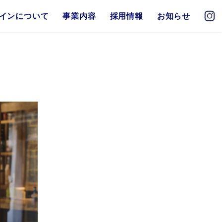
インについて
事業内容
採用情報
お知らせ
Our Business 01
地方創生
siness
文化の保全
Our Business 02
地域密着
商店
Our Business 03
食文化の保全
メシ食堂
取り寄せ